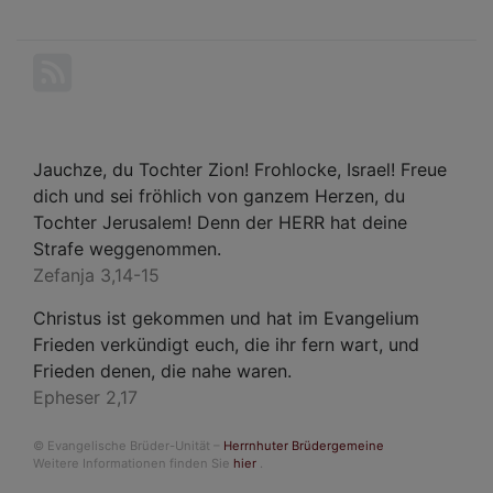
Aktu
Kon
202
Jauchze, du Tochter Zion! Frohlocke, Israel! Freue
dich und sei fröhlich von ganzem Herzen, du
Tochter Jerusalem! Denn der HERR hat deine
Strafe weggenommen.
Zefanja 3,14-15
Christus ist gekommen und hat im Evangelium
Frieden verkündigt euch, die ihr fern wart, und
Frieden denen, die nahe waren.
Epheser 2,17
© Evangelische Brüder-Unität –
Herrnhuter Brüdergemeine
Weitere Informationen finden Sie
hier
.