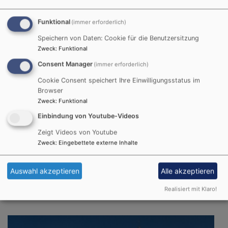
Funktional
(immer erforderlich)
Speichern von Daten: Cookie für die Benutzersitzung
Zweck
:
Funktional
Consent Manager
(immer erforderlich)
Cookie Consent speichert Ihre Einwilligungsstatus im
Browser
Zweck
:
Funktional
Einbindung von Youtube-Videos
Zeigt Videos von Youtube
Zweck
:
Eingebettete externe Inhalte
So, 13.9. 9:30 Uhr
Auswahl akzeptieren
Alle akzeptieren
Nachkirchweih-Gottesdienst
Realisiert mit Klaro!
Gochsheim
Evang.-Luth. Kirche St. Michael Gochsheim