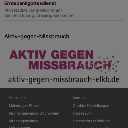
Erntedankgottesdienst
Pfrin Nadine Jung-Gleichmann
Sennfeld
Evang. Dreieinigkeitskirche
Aktiv-gegen-Missbrauch
Hauptnavigation
Fußbereichsmenü
Startseite
Kontakt
Mainbogen Pfarrei
Cookie-Einstellungen
Kirchengemeinde Gochsheim
Impressum
Kirchengemeinde
Datenschutzerklärung
Schonungen