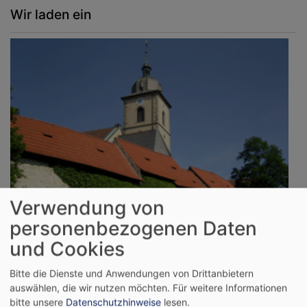
Wir laden ein
Verwendung von
personenbezogenen Daten
und Cookies
So, 6.9. 9:30 Uhr
Kirchweih-Gottesdienst
Bitte die Dienste und Anwendungen von Drittanbietern
Gochsheim
Evang.-Luth. Kirche St. Michael Gochsheim
auswählen, die wir nutzen möchten.
Für weitere Informationen
bitte unsere
Datenschutzhinweise
lesen.