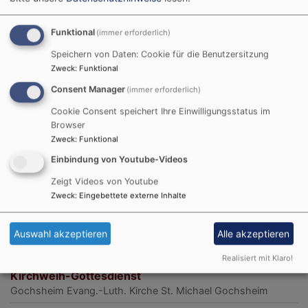
Wir laden ein
Funktional
(immer erforderlich)
Speichern von Daten: Cookie für die Benutzersitzung
Zweck
:
Funktional
Consent Manager
(immer erforderlich)
Cookie Consent speichert Ihre Einwilligungsstatus im
Browser
Zweck
:
Funktional
Einbindung von Youtube-Videos
Zeigt Videos von Youtube
Zweck
:
Eingebettete externe Inhalte
Auswahl akzeptieren
Alle akzeptieren
Realisiert mit Klaro!
So, 6.9. 9:30 Uhr
Kirchweih-Gottesdienst
Gochsheim
Evang.-Luth. Kirche St. Michael Gochsheim