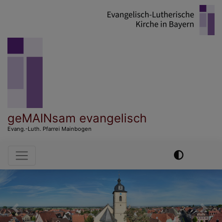
Direkt
zum
Inhalt
geMAINsam evangelisch
Evang.-Luth. Pfarrei Mainbogen
Hauptnavigation
Previous
Nex