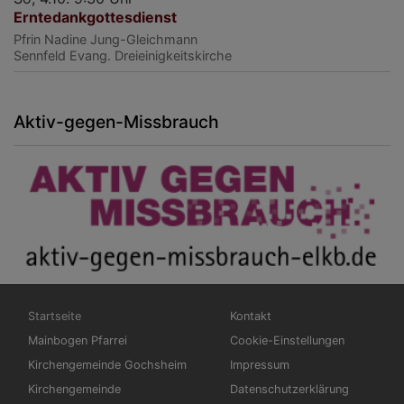
Erntedankgottesdienst
Pfrin Nadine Jung-Gleichmann
Sennfeld
Evang. Dreieinigkeitskirche
Aktiv-gegen-Missbrauch
Hauptnavigation
Fußbereichsmenü
Startseite
Kontakt
Mainbogen Pfarrei
Cookie-Einstellungen
Kirchengemeinde Gochsheim
Impressum
Kirchengemeinde
Datenschutzerklärung