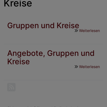
Kreise
Gruppen und Kreise
Weiterlesen
übe
Gru
und
Kre
Angebote, Gruppen und
Kreise
Weiterlesen
übe
Ang
Gru
und
Kre