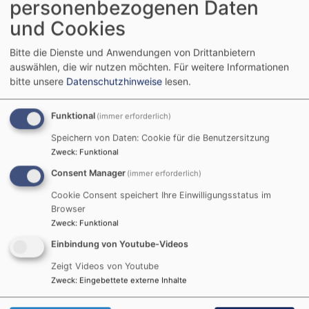
personenbezogenen Daten
und Cookies
Bitte die Dienste und Anwendungen von Drittanbietern
auswählen, die wir nutzen möchten.
Für weitere Informationen
bitte unsere
Datenschutzhinweise
lesen.
So, 13.9. 9:30 Uhr
Nachkirchweih-Gottesdienst
Funktional
(immer erforderlich)
Gochsheim
Evang.-Luth. Kirche St. Michael Gochsheim
Speichern von Daten: Cookie für die Benutzersitzung
Zweck
:
Funktional
Consent Manager
(immer erforderlich)
Cookie Consent speichert Ihre Einwilligungsstatus im
Browser
Zweck
:
Funktional
Einbindung von Youtube-Videos
Zeigt Videos von Youtube
Zweck
:
Eingebettete externe Inhalte