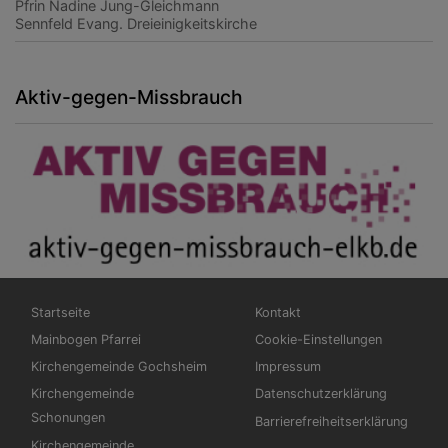
Pfrin Nadine Jung-Gleichmann
Sennfeld
Evang. Dreieinigkeitskirche
Aktiv-gegen-Missbrauch
Hauptnavigation
Fußbereichsmenü
Startseite
Kontakt
Mainbogen Pfarrei
Cookie-Einstellungen
Kirchengemeinde Gochsheim
Impressum
Kirchengemeinde
Datenschutzerklärung
Schonungen
Barrierefreiheitserklärung
Kirchengemeinde