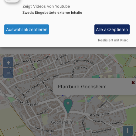
die Kirche als festlichen Raum vorfinden und sich
Zeigt Videos von Youtube
Zweck
:
Eingebettete externe Inhalte
wohlfühlen.
Auswahl akzeptieren
Alle akzeptieren
Realisiert mit Klaro!
+
−
Pfarrbüro Gochsheim
i