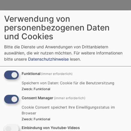
Verwendung von
personenbezogenen Daten
und Cookies
Bitte die Dienste und Anwendungen von Drittanbietern
auswählen, die wir nutzen möchten.
Für weitere Informationen
bitte unsere
Datenschutzhinweise
lesen.
Bildrechte
Silvia Krause,
Funktional
Schweinfurter-Str.1, 97469
(immer erforderlich)
Gochsheim
Silvia Krause (Mesnerin)
Speichern von Daten: Cookie für die Benutzersitzung
Zweck
:
Funktional
Die Aufgaben des Mesners, der Mesnerin sind
Consent Manager
(immer erforderlich)
sehr wichtig, weil sie zu einem gelungenen
Cookie Consent speichert Ihre Einwilligungsstatus im
Gottesdienst dazugehören. Die Vorbereitungen in
Browser
der noch stillen Kirche haben fast schon
Zweck
:
Funktional
meditativen Charakter. Die Gottesdienstbesucher,
Einbindung von Youtube-Videos
aber auch alle am Gottesdienst Beteiligten, sollen