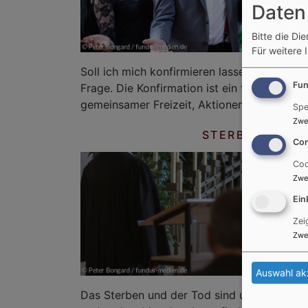
Daten
Bitte die Di
Für weitere 
Soll ich mich konfirmieren lassen? Vielleicht
Fun
Frage. Die Konfirmation ist ein tolles Erleb
gemeinsamer Freizeit, Aktionen mit Gleichal
Spe
Zwe
STERBEN UND 
Con
Coo
Zwe
Ein
Zei
Zwe
Auswahl ak
Das Sterben und der Tod sind untrennbar 