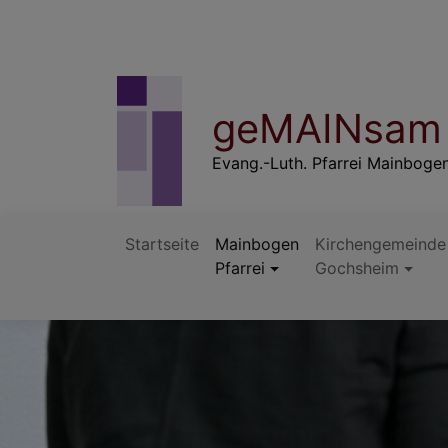
Direkt
zum
Inhalt
geMAINsam 
Evang.-Luth. Pfarrei Mainboge
Startseite
Mainbogen
Kirchengemeinde
Pfarrei
Gochsheim
Hauptnavigation