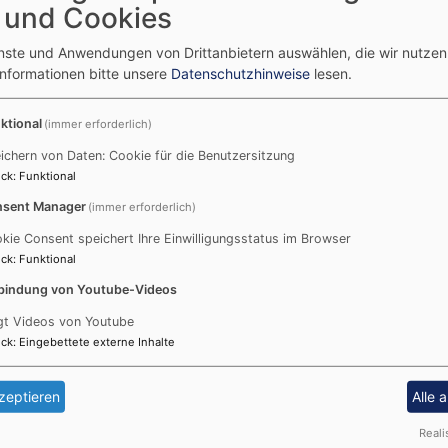
 und Cookies
enste und Anwendungen von Drittanbietern auswählen, die wir nutze
Informationen bitte unsere
Datenschutzhinweise
lesen.
 stellst Du dir gerade diese
Schön, dass Sie sich dafür 
ktional
(immer erforderlich)
en aus Konfirmandenzeit,
den Segen Gottes zu stelle
trigen und in
zu ihrem Ehejubiläum einen
ichern von Daten: Cookie für die Benutzersitzung
ck
:
Funktional
TOD
sent Manager
(immer erforderlich)
kie Consent speichert Ihre Einwilligungsstatus im Browser
ck
:
Funktional
bindung von Youtube-Videos
gt Videos von Youtube
ck
:
Eingebettete externe Inhalte
zeptieren
Alle 
mit unserem Leben
„ Weint mit den Weinenden 
Reali