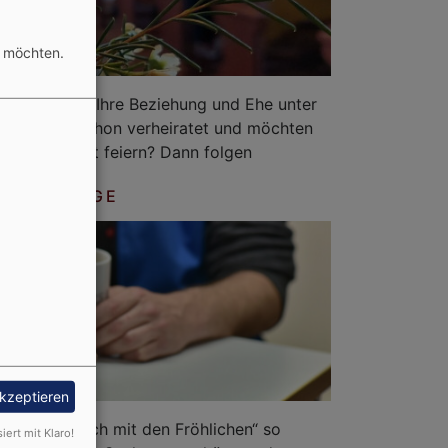
n möchten.
interessieren Ihre Beziehung und Ehe unter
n. Sie sind schon verheiratet und möchten
 Gottesdienst feiern? Dann folgen
SEELSORGE
akzeptieren
und freut euch mit den Fröhlichen“ so
siert mit Klaro!