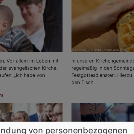
en. Vor allem im Leben mit
In unseren Kirchengemeinde
der evangelischen Kirche.
regelmäßig in den Sonntag
aufen: „Ich habe von
Festgottesdiensten. Hierzu s
den Tisch
ON
ndung von personenbezogenen