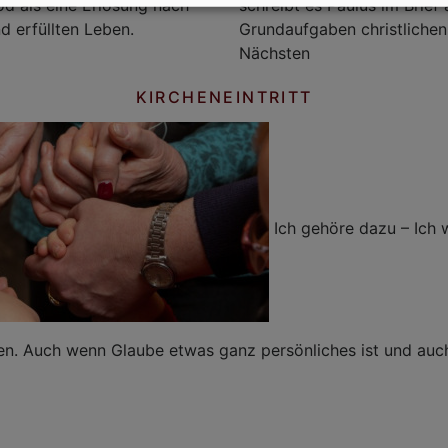
d als eine Erlösung nach
schreibt es Paulus im Brief
d erfüllten Leben.
Grundaufgaben christlichen
Nächsten
KIRCHENEINTRITT
Ich gehöre dazu – Ich 
ten. Auch wenn Glaube etwas ganz persönliches ist und auc