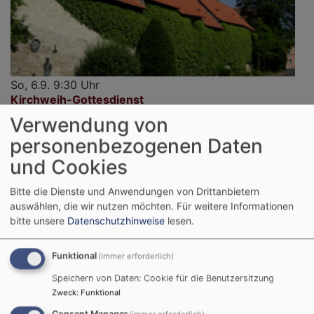
So, 6.9. 9:30 Uhr
Kirchweih-Gottesdienst
Gochsheim
Evang.-Luth. Kirche St. Michael Gochsheim
Verwendung von
personenbezogenen Daten
und Cookies
Bitte die Dienste und Anwendungen von Drittanbietern
auswählen, die wir nutzen möchten.
Für weitere Informationen
bitte unsere
Datenschutzhinweise
lesen.
Funktional
(immer erforderlich)
Speichern von Daten: Cookie für die Benutzersitzung
Zweck
:
Funktional
Consent Manager