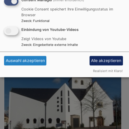
(immer erforderlich)
Cookie Consent speichert Ihre Einwilligungsstatus im
Browser
Zweck
:
Funktional
So, 13.9. 9:30 Uhr
Nachkirchweih-Gottesdienst
Einbindung von Youtube-Videos
Gochsheim
Evang.-Luth. Kirche St. Michael Gochsheim
Zeigt Videos von Youtube
Zweck
:
Eingebettete externe Inhalte
Auswahl akzeptieren
Alle akzeptieren
Realisiert mit Klaro!