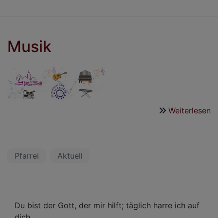
3
Mai
-
Juli
Musik
202
Weiterlesen
ü
M
Pfarrei
Aktuell
Du bist der Gott, der mir hilft; täglich harre ich auf
dich.