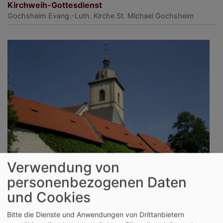
Kirchweih-Gottesdienst
Gochsheim
Evang.-Luth. Kirche St. Michael Gochsheim
Verwendung von
personenbezogenen Daten
und Cookies
So, 13.9. 9:30 Uhr
Nachkirchweih-Gottesdienst
Bitte die Dienste und Anwendungen von Drittanbietern
Gochsheim
Evang.-Luth. Kirche St. Michael Gochsheim