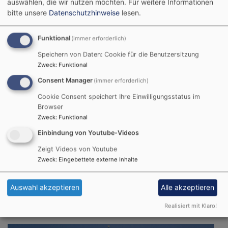
auswählen, die wir nutzen möchten.
Für weitere Informationen
bitte unsere
Datenschutzhinweise
lesen.
Funktional
(immer erforderlich)
Speichern von Daten: Cookie für die Benutzersitzung
Zweck
:
Funktional
Consent Manager
(immer erforderlich)
Cookie Consent speichert Ihre Einwilligungsstatus im
Browser
Zweck
:
Funktional
Einbindung von Youtube-Videos
Zeigt Videos von Youtube
Zweck
:
Eingebettete externe Inhalte
So, 20.9. 9:30 Uhr
Auswahl akzeptieren
Alle akzeptieren
Festgottesdienst zur Kirchweih
Schwebheim
Auferstehungskirche
Realisiert mit Klaro!