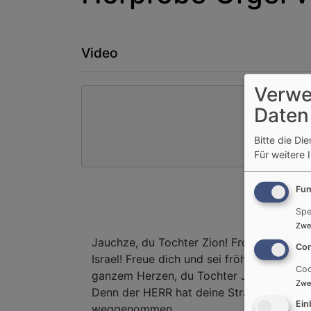
Video
Verwe
Daten
Bitte die Di
Für weitere 
Fun
Spe
Zwe
Jauchze, du Tochter Zion! Frohlocke,
Con
Israel! Freue dich und sei fröhlich von
Coo
ganzem Herzen, du Tochter Jerusalem!
Zwe
Denn der HERR hat deine Strafe
Ein
weggenommen.