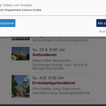
gt Videos von Youtube
So, 13.9. 9:30 Uhr
ck
:
Eingebettete externe Inhalte
Nachkirchweih-Gottesdienst
Gochsheim
Evang.-Luth. Kirche St.
Michael Gochsheim
zeptieren
Alle 
So, 20.9. 9:30 Uhr
Reali
Festgottesdienst zur Kirchweih
Schwebheim
Auferstehungskirche
e
So, 20.9. 9:30 Uhr
Gottesdienst
Dekan Oliver Bruckmann
Gochsheim
Evang.-Luth. Kirche St.
Michael Gochsheim
So, 4.10. 9:30 Uhr
Erntedankgottesdienst
Pfrin Nadine Jung-Gleichmann
Sennfeld
Evang. Dreieinigkeitskirche