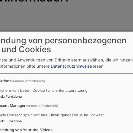
ndung von personenbezogenen
Externe Videos (Youtube) anzeigen?
 und Cookies
Ja (einmalig)
enste und Anwendungen von Drittanbietern auswählen, die wir nutze
Datenschutzeinstellungen verwalten
Informationen bitte unsere
Datenschutzhinweise
lesen.
ktional
(immer erforderlich)
ichern von Daten: Cookie für die Benutzersitzung
ck
:
Funktional
Wir laden ein
A
sent Manager
(immer erforderlich)
So, 6.9. 9:30 Uhr
kie Consent speichert Ihre Einwilligungsstatus im Browser
Kirchweih-Gottesdienst
ck
:
Funktional
Gochsheim
Evang.-Luth. Kirche St.
Michael Gochsheim
bindung von Youtube-Videos