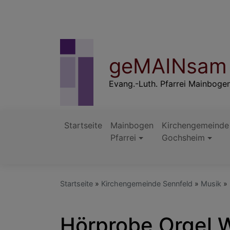
Direkt
zum
Inhalt
geMAINsam 
Evang.-Luth. Pfarrei Mainboge
Startseite
Mainbogen
Kirchengemeinde
Pfarrei
Gochsheim
Hauptnavigation
Startseite
Kirchengemeinde Sennfeld
Musik
Hörprobe Orgel 