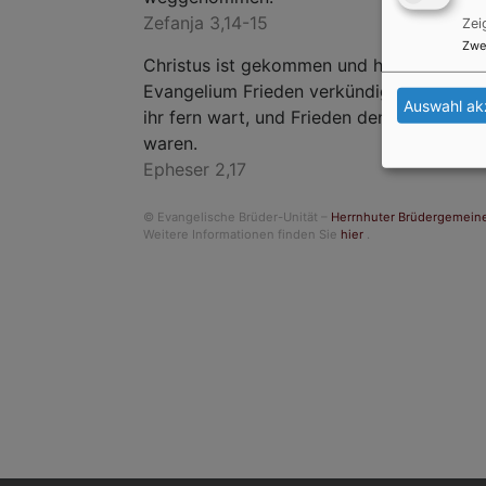
Zefanja 3,14-15
Zei
Zwe
Christus ist gekommen und hat im
Evangelium Frieden verkündigt euch, die
Auswahl ak
ihr fern wart, und Frieden denen, die nahe
waren.
Epheser 2,17
© Evangelische Brüder-Unität –
Herrnhuter Brüdergemein
Weitere Informationen finden Sie
hier
.