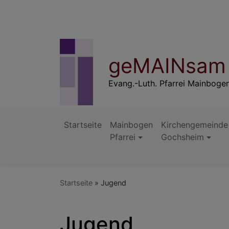
Direkt
zum
Inhalt
geMAINsam 
Evang.-Luth. Pfarrei Mainboge
Startseite
Mainbogen
Kirchengemeinde
Pfarrei
Gochsheim
Hauptnavigation
Startseite
Jugend
Jugend