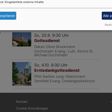
Gochsheim
Evang.-Luth. Kirche St.
ck
:
Eingebettete externe Inhalte
Michael Gochsheim
So, 20.9. 9:30 Uhr
zeptieren
Alle 
Festgottesdienst zur Kirchweih
Reali
Schwebheim
Auferstehungskirche
e
So, 20.9. 9:30 Uhr
Gottesdienst
Dekan Oliver Bruckmann
Gochsheim
Evang.-Luth. Kirche St.
Michael Gochsheim
So, 4.10. 9:30 Uhr
Erntedankgottesdienst
Pfrin Nadine Jung-Gleichmann
Sennfeld
Evang. Dreieinigkeitskirche
Fußbereichsmenü
Be
Kontakt
Cookie-Einstellungen