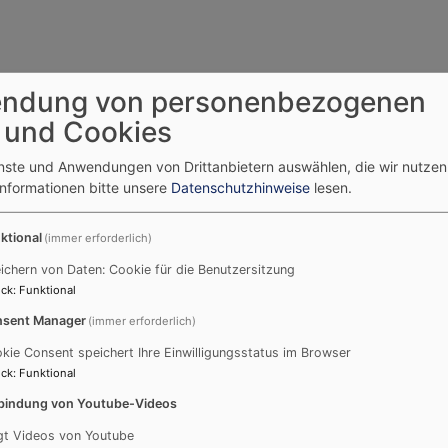
ndung von personenbezogenen
 und Cookies
enste und Anwendungen von Drittanbietern auswählen, die wir nutze
Informationen bitte unsere
Datenschutzhinweise
lesen.
ktional
(immer erforderlich)
Wir laden ein
A
ichern von Daten: Cookie für die Benutzersitzung
ck
:
Funktional
So, 6.9. 9:30 Uhr
sent Manager
(immer erforderlich)
Kirchweih-Gottesdienst
Gochsheim
Evang.-Luth. Kirche St.
kie Consent speichert Ihre Einwilligungsstatus im Browser
Michael Gochsheim
ck
:
Funktional
bindung von Youtube-Videos
So, 13.9. 9:30 Uhr
Nachkirchweih-Gottesdienst
gt Videos von Youtube