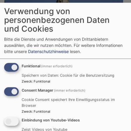
Verwendung von
personenbezogenen Daten
und Cookies
Bitte die Dienste und Anwendungen von Drittanbietern
auswählen, die wir nutzen möchten.
Für weitere Informationen
bitte unsere
Datenschutzhinweise
lesen.
Funktional
(immer erforderlich)
So, 13.9. 9:30 Uhr
Speichern von Daten: Cookie für die Benutzersitzung
Nachkirchweih-Gottesdienst
Zweck
:
Funktional
Gochsheim
Evang.-Luth. Kirche St. Michael Gochsheim
Consent Manager
(immer erforderlich)
Cookie Consent speichert Ihre Einwilligungsstatus im
Browser
Zweck
:
Funktional
Einbindung von Youtube-Videos
Zeigt Videos von Youtube